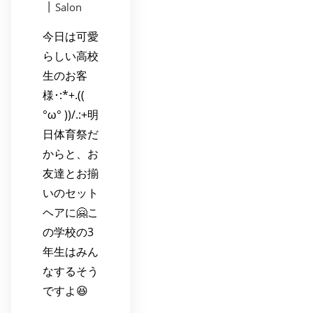
|
Salon
今日は可愛
らしい高校
生のお客
様･:*+.((
°ω° ))/.:+明
日体育祭だ
からと、お
友達とお揃
いのセット
ヘアに🤗こ
の学校の3
年生はみん
なするそう
ですよ😆