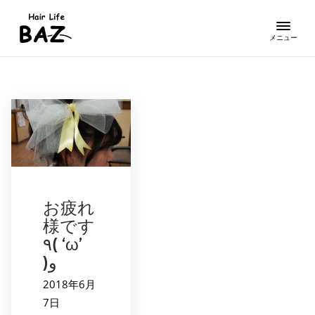
お疲れ
様です
٩( ‘ω’
)و
2018年6月
7日