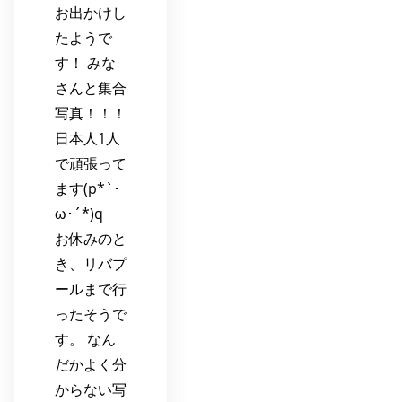
お出かけし
たようで
す！ みな
さんと集合
写真！！！
日本人1人
で頑張って
ます(p*`･
ω･´*)q
お休みのと
き、リバプ
ールまで行
ったそうで
す。 なん
だかよく分
からない写