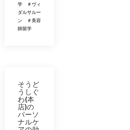
学 ＃ヴィ
ダルサルー
ン ＃美容
師留学
そうど
うしぐ
わ(本
店)の
パーソ
ナルケ
アの効