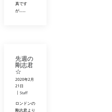
真です
が…...
先週の
剛志君
☆
2020年2月
21日
|
Staff
ロンドンの
剛志君より