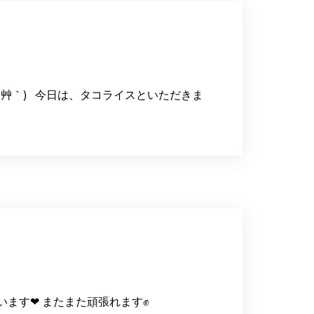
´ 艸｀) 今日は、タコライスといただきま
います❤ またまた頑張れます✊