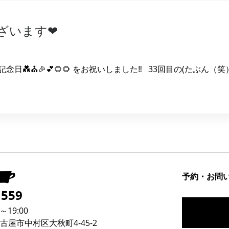
ざいます❤
💑⛪️🎉💕🌻🌻 をお祝いしました‼ 33回目の(たぶん（
予約・お問
1559
19:00
屋市中村区大秋町4-45-2