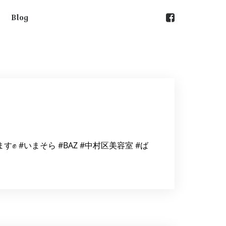
Blog
ます✊ #いまそら #BAZ #中村区美容室 #ば