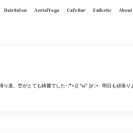
HairSalon
AerialYoga
CafeBar
Esthetic
About
道、空がとても綺麗でした･:*+.(( °ω° ))/.:+ 明日も頑張り