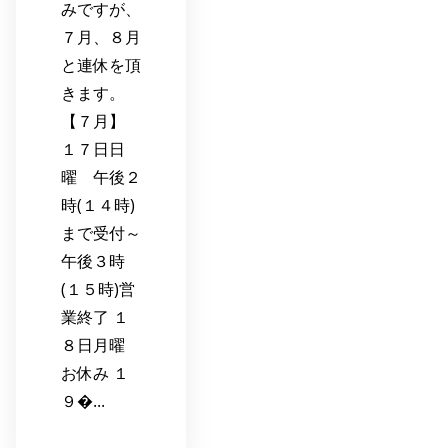
みですが、
７月、８月
と連休を頂
きます。
【７月】
１７日日
曜 午後２
時(１４時)
まで受付～
午後３時
(１５時)営
業終了 １
８日月曜
お休み １
９�...