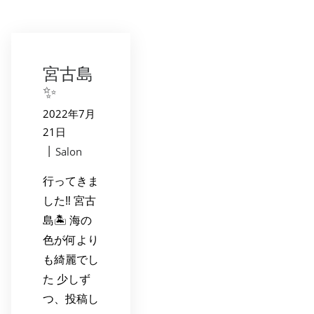
宮古島
✨
2022年7月
21日
|
Salon
行ってきま
した‼️ 宮古
島🏝️ 海の
色が何より
も綺麗でし
た 少しず
つ、投稿し