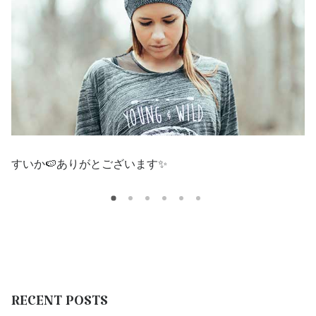
すいか🍉ありがとございます✨
宮
RECENT
POSTS