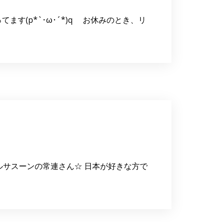
す(p*`･ω･´*)q お休みのとき、リ
ルサスーンの常連さん☆ 日本が好きな方で