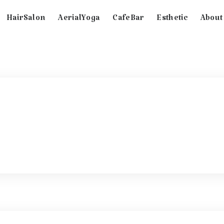
HairSalon
AerialYoga
CafeBar
Esthetic
About