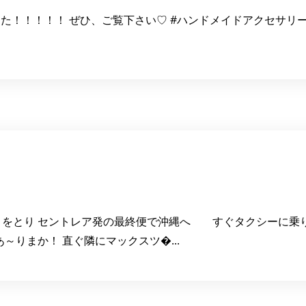
！！！！！ ぜひ、ご覧下さい♡ #ハンドメイドアクセサリー #中
トをとり セントレア発の最終便で沖縄へ すぐタクシーに乗り
～りまか！ 直ぐ隣にマックスツ�...