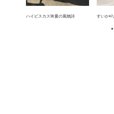
ついて
ハイビスカス🌺夏の風物詩
すいか