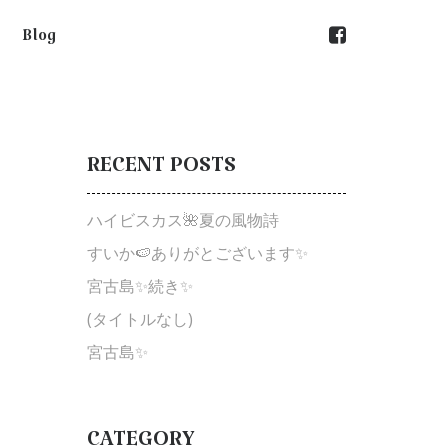
Blog
RECENT
POSTS
ハイビスカス🌺夏の風物詩
すいか🍉ありがとございます✨
宮古島✨続き✨
(タイトルなし)
宮古島✨
CATEGORY