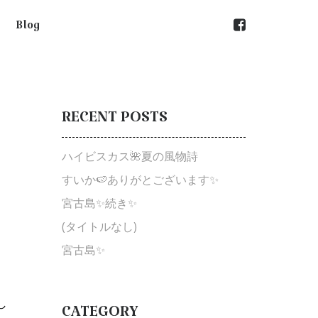
Blog
RECENT
POSTS
ハイビスカス🌺夏の風物詩
すいか🍉ありがとございます✨
宮古島✨続き✨
(タイトルなし)
宮古島✨
し
CATEGORY